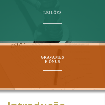
COMPROMISSADAS CONJUGADAS
LEILÕES
LEILÕES
PROCESSAMENTO DOS LEILÕES
VALOR FINANCEIRO DOS LEILÕES DE OPERAÇÕES
COMPROMISSADAS
VALOR FINANCEIRO DOS LEILÕES DE TÍTULOS
VALOR FINANCEIRO DOS LEILÕES DE CONTRATOS DE
SWAP
CAMBIAL
GRAVAMES
E ÔNUS
GRAVAME E ÔNUS
VALOR FINANCEIRO E QUANTIDADE DE CONTAS
TAXA
CÁLCULO DA TAXA SELIC
DESEMPENHO
TAXA