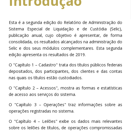
Introdução
ÍNDICE DE DISPONIBILIDADE DO SELIC (IDS)
SELIC
ÍNDICE DE DESEMPENHO DAS OFERTAS (IDO)
Esta é a segunda edição do Relatório de Administração do
AGENDA
Sistema Especial de Liquidação e de Custódia (Selic),
publicação anual, cujo objetivo é apresentar, de forma
consolidada, os resultados alcançados na administração do
Selic e dos seus módulos complementares. Esta segunda
edição apresenta os resultados de 2019.
DESEMPENHO
O "Capítulo 1 – Cadastro" trata dos títulos públicos federais
depositados, dos participantes, dos clientes e das contas
nas quais os títulos estão custodiados.
O "Capítulo 2 – Acessos", mostra as formas e estatísticas
de acesso aos serviços do sistema.
O "Capítulo 3 – Operações" traz informações sobre as
operações registradas no sistema.
AGENDA
O "Capítulo 4 – Leilões" exibe os dados mais relevantes
sobre os leilões de títulos, de operações compromissadas