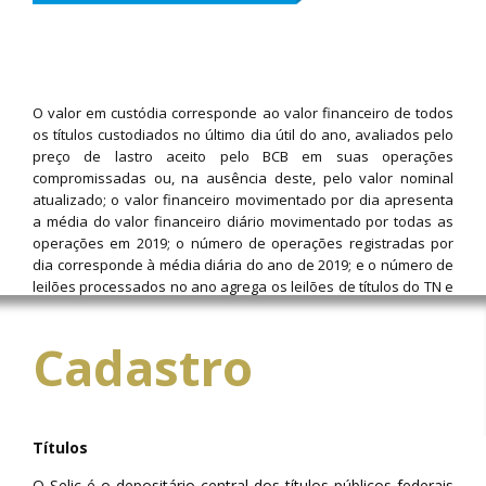
O valor em custódia corresponde ao valor financeiro de todos
os títulos custodiados no último dia útil do ano, avaliados pelo
preço de lastro aceito pelo BCB em suas operações
compromissadas ou, na ausência deste, pelo valor nominal
atualizado; o valor financeiro movimentado por dia apresenta
a média do valor financeiro diário movimentado por todas as
operações em 2019; o número de operações registradas por
dia corresponde à média diária do ano de 2019; e o número de
leilões processados no ano agrega os leilões de títulos do TN e
os leilões de operações compromissadas e de contratos de
swap
cambial e efetuados pelo BCB.
Cadastro
Títulos
O Selic é o depositário central dos títulos públicos federais