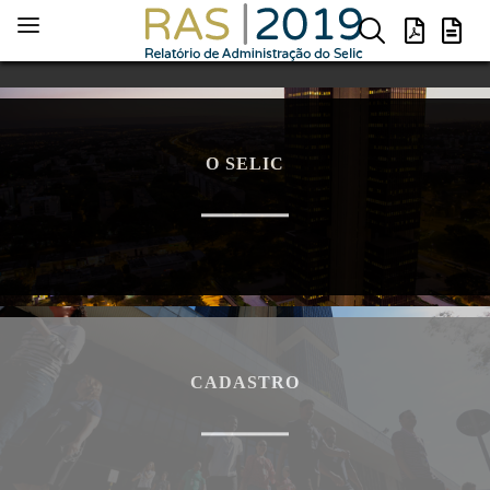
O SELIC
CADASTRO
TÍTULOS
O SELIC
PARTICIPANTES
CLIENTES
CONTAS
ACESSOS
USUÁRIOS CADASTRADOS NO LOGON
CADASTRO
ACESSO AO SELIC POR MENSAGENS NA RSFN
OPERAÇÕES
VALOR FINANCEIRO