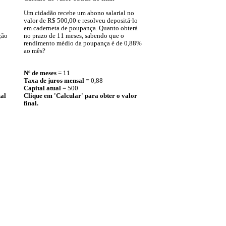
Um cidadão recebe um abono salarial no
valor de R$ 500,00 e resolveu depositá-lo
em caderneta de poupança. Quanto obterá
ção
no prazo de 11 meses, sabendo que o
rendimento médio da poupança é de 0,88%
ao mês?
Nº de meses
= 11
Taxa de juros mensal
= 0,88
Capital atual
= 500
tal
Clique em 'Calcular' para obter o valor
final.