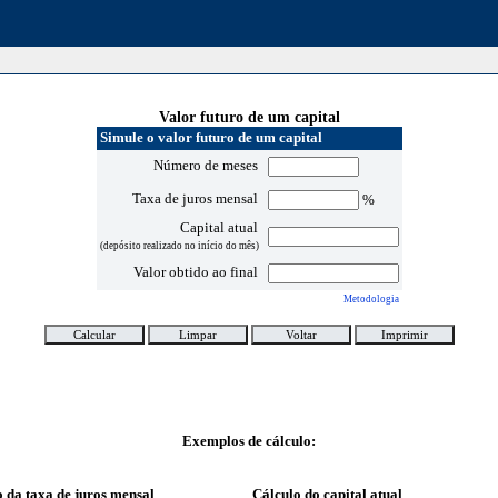
Valor futuro de um capital
Simule o valor futuro de um capital
Número de meses
Taxa de juros mensal
%
Capital atual
(depósito realizado no início do mês)
Valor obtido ao final
Metodologia
Exemplos de cálculo:
 da taxa de juros mensal
Cálculo do capital atual