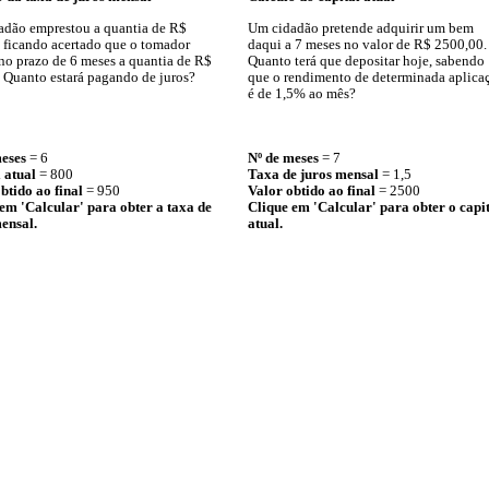
dão emprestou a quantia de R$
Um cidadão pretende adquirir um bem
 ficando acertado que o tomador
daqui a 7 meses no valor de R$ 2500,00.
no prazo de 6 meses a quantia de R$
Quanto terá que depositar hoje, sabendo
 Quanto estará pagando de juros?
que o rendimento de determinada aplica
é de 1,5% ao mês?
eses
= 6
Nº de meses
= 7
 atual
= 800
Taxa de juros mensal
= 1,5
btido ao final
= 950
Valor obtido ao final
= 2500
em 'Calcular' para obter a taxa de
Clique em 'Calcular' para obter o capi
ensal.
atual.