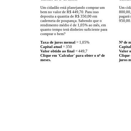
Um cidadão está planejando comprar um
Um cida
bem no valor de R$ 449,70. Para isso
800,00,
deposita a quantia de R$ 350,00 em
pagará 
caderneta de poupança. Sabendo que o
950,00.
rendimento médio é de 1,05% ao mês, em
quanto tempo terá dinheiro suficiente para
comprar o bem?
Taxa de juros mensal
= 1,05%
Nº de m
Capital atual
= 350
Capital
Valor obtido ao final
= 449,7
Valor o
Clique em 'Calcular' para obter o nº de
Clique 
meses.
juros m