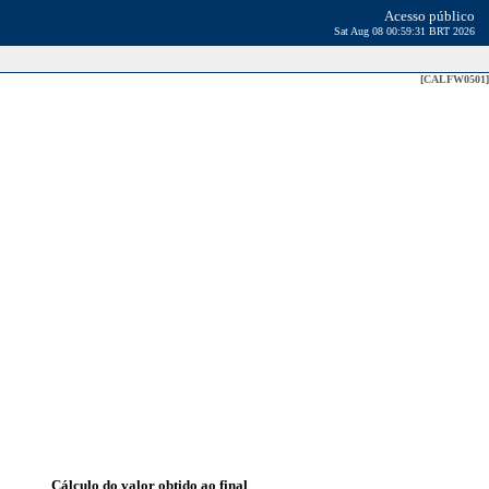
Acesso público
Sat Aug 08 00:59:31 BRT 2026
[CALFW0501]
Cálculo do valor obtido ao final