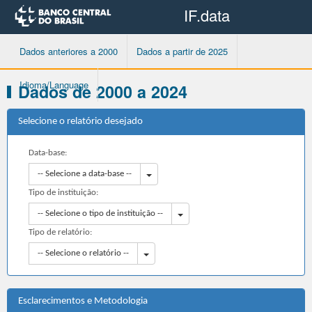
IF.data
Dados anteriores a 2000
Dados a partir de 2025
Idioma/Language
Dados de 2000 a 2024
Selecione o relatório desejado
Data-base:
Toggle Dropdown
-- Selecione a data-base --
Tipo de instituição:
Toggle Dropdown
-- Selecione o tipo de instituição --
Tipo de relatório:
Toggle Dropdown
-- Selecione o relatório --
Esclarecimentos e Metodologia