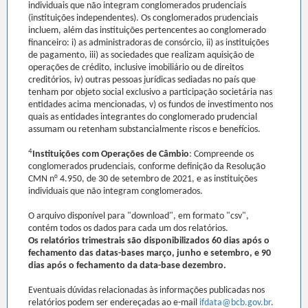
individuais que não integram conglomerados prudenciais
(instituições independentes). Os conglomerados prudenciais
incluem, além das instituições pertencentes ao conglomerado
financeiro: i) as administradoras de consórcio, ii) as instituições
de pagamento, iii) as sociedades que realizam aquisição de
operações de crédito, inclusive imobiliário ou de direitos
creditórios, iv) outras pessoas jurídicas sediadas no país que
tenham por objeto social exclusivo a participação societária nas
entidades acima mencionadas, v) os fundos de investimento nos
quais as entidades integrantes do conglomerado prudencial
assumam ou retenham substancialmente riscos e benefícios.
4
Instituições com Operações de Câmbio
: Compreende os
conglomerados prudenciais, conforme definição da Resolução
CMN n° 4.950, de 30 de setembro de 2021, e as instituições
individuais que não integram conglomerados.
O arquivo disponível para "download", em formato "csv",
contém todos os dados para cada um dos relatórios.
Os relatórios trimestrais são disponibilizados 60 dias após o
fechamento das datas-bases março, junho e setembro, e 90
dias após o fechamento da data-base dezembro.
Eventuais dúvidas relacionadas às informações publicadas nos
relatórios podem ser endereçadas ao e-mail
ifdata@bcb.gov.br
.