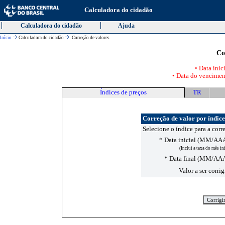
Calculadora do cidadão
Calculadora do cidadão
Ajuda
Início
Calculadora do cidadão
Correção de valores
Co
• Data inic
• Data do venciment
Índices de preços
TR
Correção de valor por índice
Selecione o índice para a corr
* Data inicial (MM/A
(Inclui a taxa do mês in
* Data final (MM/A
Valor a ser corri